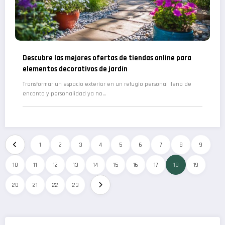
Descubre las mejores ofertas de tiendas online para
elementos decorativos de jardín
Transformar un espacio exterior en un refugio personal lleno de
encanto y personalidad ya no…
1
2
3
4
5
6
7
8
9
10
11
12
13
14
15
16
17
18
19
20
21
22
23